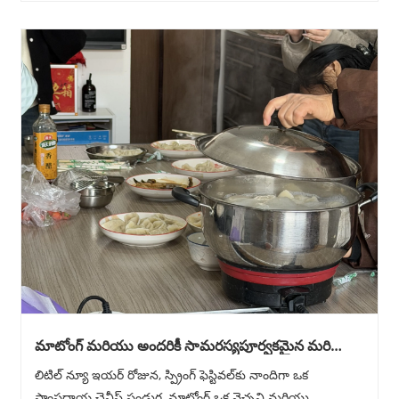
మాటోంగ్ మరియు అందరికీ సామరస్యపూర్వకమైన మరియు
విజయవంతమైన సంవత్సరం శుభాకాంక్షలు
లిటిల్ న్యూ ఇయర్ రోజున, స్ప్రింగ్ ఫెస్టివల్‌కు నాందిగా ఒక
సాంప్రదాయ చైనీస్ పండుగ, మాటోంగ్ ఒక వెచ్చని మరియు