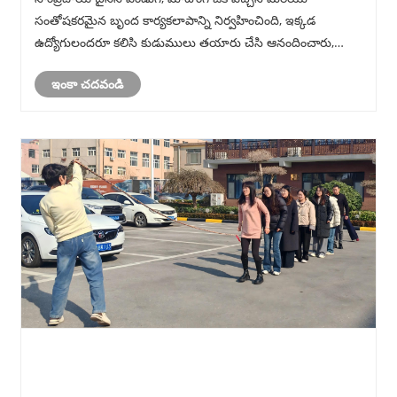
సంతోషకరమైన బృంద కార్యకలాపాన్ని నిర్వహించింది, ఇక్కడ
ఉద్యోగులందరూ కలిసి కుడుములు తయారు చేసి ఆనందించారు,
సాంప్రదాయ ఆచారాలను వారసత్వంగా మరియు జట్టు ఐక్యతను
ఇంకా చదవండి
పెంచారు.