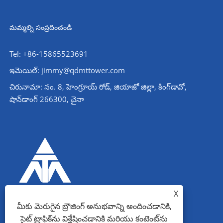
మమ్మల్ని సంప్రదించండి
Tel: +86-15865523691
ఇమెయిల్: jimmy@qdmttower.com
చిరునామా: నం. 8, హెంగ్రూయ్ రోడ్, జియాజో జిల్లా, కింగ్‌డావో,
షాన్‌డాంగ్ 266300, చైనా
X
మీకు మెరుగైన బ్రౌజింగ్ అనుభవాన్ని అందించడానికి,
సైట్ ట్రాఫిక్‌ను విశ్లేషించడానికి మరియు కంటెంట్‌ను